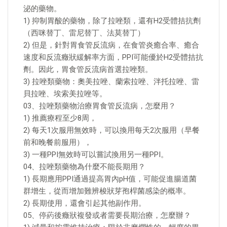
泌的藥物。
1) 抑制胃酸的藥物，除了拉唑類，還有H2受體拮抗劑
（西咪替丁、雷尼替丁、法莫替丁）
2) 但是，針對胃食管反流病，在食管炎癒合率、癒合
速度和反流癥狀緩解率方面，PPI可能優於H2受體拮抗
劑。因此，胃食管反流病首選拉唑類。
3) 拉唑類藥物：奧美拉唑、蘭索拉唑、泮托拉唑、雷
貝拉唑、埃索美拉唑等。
03、拉唑類藥物治療胃食管反流病，怎麼用？
1) 推薦療程至少8周，
2) 每天1次服用無效時，可以換用每天2次服用（早餐
前和晚餐前服用），
3) 一種PPI無效時可以嘗試換用另一種PPI。
04、拉唑類藥物為什麼不能長期用？
1) 長期應用PPI通過提高胃內pH值，可能促進腸道菌
群增生，從而增加難辨梭狀芽孢桿菌感染的概率。
2) 長期使用，還會引起其他副作用。
05、停葯後癥狀複發或者需要長期治療，怎麼辦？