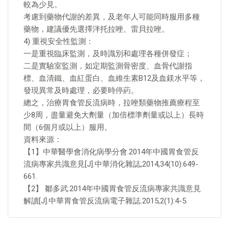
較為少見。
考慮到藥物代謝的差異，及老年人可能同時服用多種
藥物，建議優先選擇泮托拉唑、雷貝拉唑。
4) 重視安全性監測：
一是重視臨床監測，及時識別和處理各種併發症；
二是實驗室監測，如定期監測骨密度、血骨代謝指
標、血清鐵、血紅蛋白、血維生素B12及血鎂水平等，
發現異常及時處理，必要時停葯。
總之，治療胃食管反流病時，拉唑類藥物推薦療程至
少8周，盡量避免大劑量（加倍標準劑量或以上）長時
間（6個月或以上）服用。
資料來源：
【1】中華醫學會消化病學分會.2014年中國胃食管反
流病專家共識意見[J].中華消化雜誌,2014,34(10):649-
661.
【2】 鄒多武.2014年中國胃食管反流病專家共識意見
解讀[J].中華胃食管反流病電子雜誌.2015,2(1):4-5.