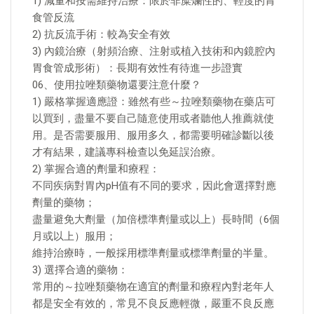
1) 減量和按需維持治療：限於非糜爛性的、輕度的胃
食管反流
2) 抗反流手術：較為安全有效
3) 內鏡治療（射頻治療、注射或植入技術和內鏡腔內
胃食管成形術）：長期有效性有待進一步證實
06、使用拉唑類藥物還要注意什麼？
1) 嚴格掌握適應證：雖然有些～拉唑類藥物在藥店可
以買到，盡量不要自己隨意使用或者聽他人推薦就使
用。是否需要服用、服用多久，都需要明確診斷以後
才有結果，建議專科檢查以免延誤治療。
2) 掌握合適的劑量和療程：
不同疾病對胃內pH值有不同的要求，因此會選擇對應
劑量的藥物；
盡量避免大劑量（加倍標準劑量或以上）長時間（6個
月或以上）服用；
維持治療時，一般採用標準劑量或標準劑量的半量。
3) 選擇合適的藥物：
常用的～拉唑類藥物在適宜的劑量和療程內對老年人
都是安全有效的，常見不良反應輕微，嚴重不良反應