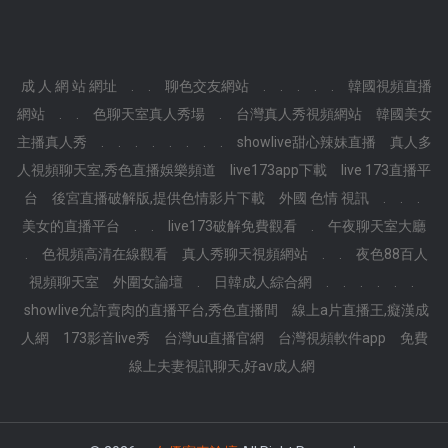
成 人 網 站 網址
.
.
聊色交友網站
.
.
.
.
.
韓國視頻直播
網站
.
.
色聊天室真人秀場
.
台灣真人秀視頻網站
韓國美女
主播真人秀
.
.
.
.
.
.
.
.
showlive甜心辣妹直播
真人多
人視頻聊天室,秀色直播娛樂頻道
live173app下載
live 173直播平
台
後宮直播破解版,提供色情影片下載
外國 色情 視訊
.
.
.
美女的直播平台
.
.
live173破解免費觀看
.
午夜聊天室大廳
.
色視頻高清在線觀看
真人秀聊天視頻網站
.
.
夜色88百人
視頻聊天室
外圍女論壇
.
日韓成人綜合網
.
.
.
.
.
.
showlive允許賣肉的直播平台,秀色直播間
線上a片直播王,癡漢成
人網
173影音live秀
台灣uu直播官網
台灣視頻軟件app
免費
線上夫妻視訊聊天,好av成人網