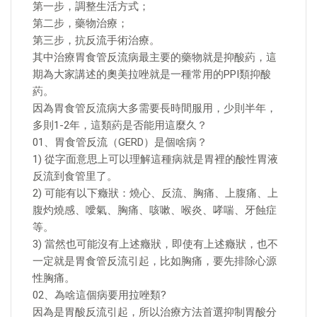
第一步，調整生活方式；
第二步，藥物治療；
第三步，抗反流手術治療。
其中治療胃食管反流病最主要的藥物就是抑酸葯，這
期為大家講述的奧美拉唑就是一種常用的PPI類抑酸
葯。
因為胃食管反流病大多需要長時間服用，少則半年，
多則1-2年，這類葯是否能用這麼久？
01、胃食管反流（GERD）是個啥病？
1) 從字面意思上可以理解這種病就是胃裡的酸性胃液
反流到食管里了。
2) 可能有以下癥狀：燒心、反流、胸痛、上腹痛、上
腹灼燒感、噯氣、胸痛、咳嗽、喉炎、哮喘、牙蝕症
等。
3) 當然也可能沒有上述癥狀，即使有上述癥狀，也不
一定就是胃食管反流引起，比如胸痛，要先排除心源
性胸痛。
02、為啥這個病要用拉唑類?
因為是胃酸反流引起，所以治療方法首選抑制胃酸分