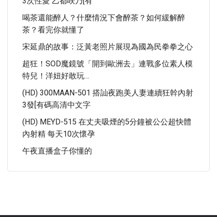
3次性愛 乙都咲乃[有
喝茶還能醉人？什麼情況下會醉茶？如何緩解醉
茶？看完你就懂了
宋延鼎的故事：泛黃老照片展現為國為民拳拳之心
超狂！SOD魔鏡號「開到歐洲去」連戰多位素人模
特兒！洋妞好敢玩…
(HD) 300MAAN-501 搭訕夜跑美人妻連續狂幹內射
3發[有碼高清中文字
(HD) MEYD-515 在丈夫吸煙的5分鐘被公公超快體
內射精 每天10次懷孕
午夜直播盒子你懂的