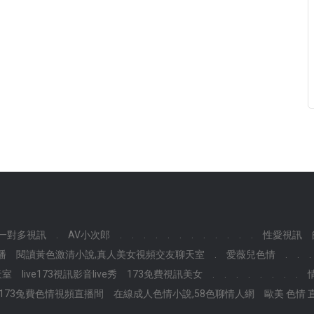
一對多視訊
.
AV小次郎
.
.
.
.
.
.
.
.
.
.
.
.
性愛視訊
播
閱讀黃色激清小說,真人美女視頻交友聊天室
.
愛薇兒色情
.
.
.
天室
live173視訊影音live秀
173免費視訊美女
.
.
.
.
.
.
.
.
ive173兔費色情視頻直播間
在線成人色情小說,58色聊情人網
歐美 色情 