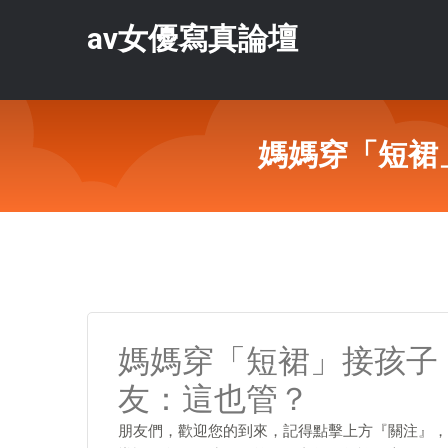
av女優寫真論壇
媽媽穿「短裙
媽媽穿「短裙」接孩子
友：這也管？
朋友們，歡迎您的到來，記得點擊上方『關注』，