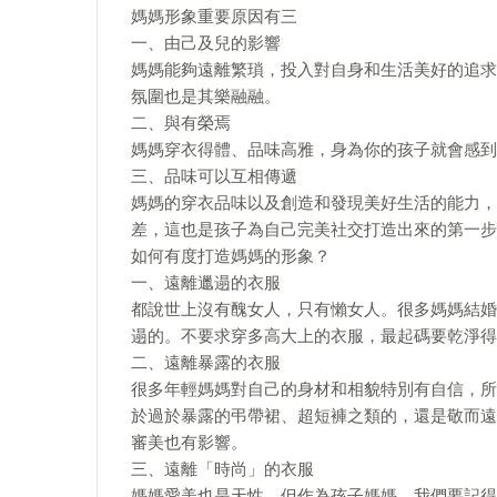
媽媽形象重要原因有三
一、由己及兒的影響
媽媽能夠遠離繁瑣，投入對自身和生活美好的追求
氛圍也是其樂融融。
二、與有榮焉
媽媽穿衣得體、品味高雅，身為你的孩子就會感到
三、品味可以互相傳遞
媽媽的穿衣品味以及創造和發現美好生活的能力，
差，這也是孩子為自己完美社交打造出來的第一步
如何有度打造媽媽的形象？
一、遠離邋遢的衣服
都說世上沒有醜女人，只有懶女人。很多媽媽結婚
遢的。不要求穿多高大上的衣服，最起碼要乾淨得
二、遠離暴露的衣服
很多年輕媽媽對自己的身材和相貌特別有自信，所
於過於暴露的弔帶裙、超短褲之類的，還是敬而遠
審美也有影響。
三、遠離「時尚」的衣服
媽媽愛美也是天性，但作為孩子媽媽，我們要記得