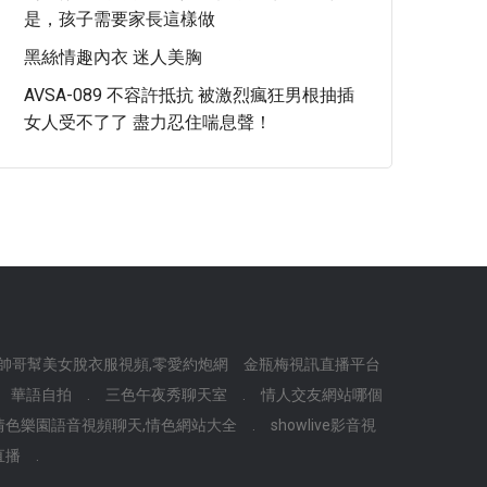
是，孩子需要家長這樣做
黑絲情趣內衣 迷人美胸
AVSA-089 不容許抵抗 被激烈瘋狂男根抽插
女人受不了了 盡力忍住喘息聲！
帥哥幫美女脫衣服視頻,零愛約炮網
金瓶梅視訊直播平台
華語自拍
.
三色午夜秀聊天室
.
情人交友網站哪個
情色樂園語音視頻聊天,情色網站大全
.
showlive影音視
直播
.