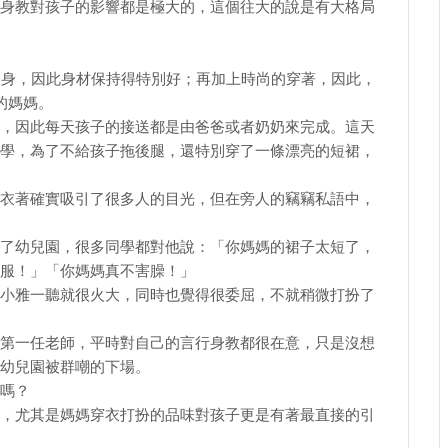
身教對孩子的影響都是極大的，這個往大的說是有大格局
健身，因此身材保持得特別好；再加上時尚的穿著，因此，
的媽媽。
，因此每天孩子的接送都是由爸爸或者奶奶來完成。這天
學，為了不給孩子拖後腿，還特別穿了一條漂亮的短裙，
衣著確實吸引了很多人的目光，但在旁人的竊竊私語中，
了幼兒園，很多同學都對他說：「你媽媽的裙子太短了，
服！」「你媽媽真不害臊！」
小雅一聽就很火大，同時也覺得很委屈，不就稍微打扮了
第一任老師，平時對自己的言行身教都很在意，只是沒想
幼兒園被群嘲的下場。
嗎？
，尤其是媽媽穿衣打扮的品味對孩子更是有著最直接的引