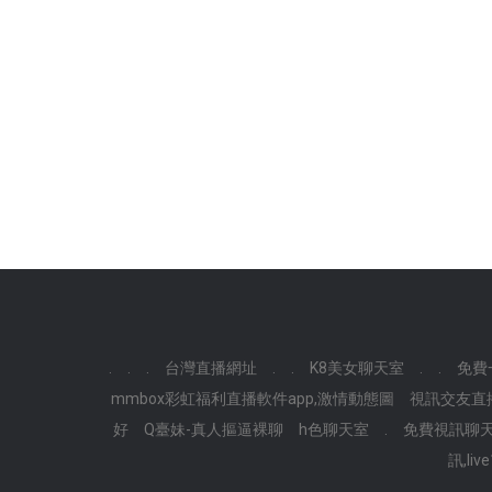
.
.
.
台灣直播網址
.
.
K8美女聊天室
.
.
免費
mmbox彩虹福利直播軟件app,激情動態圖
視訊交友直
好
Q臺妹-真人摳逼裸聊
h色聊天室
.
免費視訊聊
訊,l