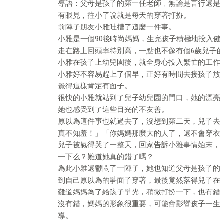
導語：父母是孩子的第一任老師，無論是言行還是
有眼見，往小了說就是每天的穿著打扮。
前陣子朋友小雅吐槽了這麼一件事。
小雅是一個90後時尚媽媽，生完孩子積極地投入
走在路上回頭率特別高，一點也不像有個6歲兒子
小雅在孩子上幼兒園後，就全身心投入繁忙的工作
小雅好不容易趕上了個早，正好有時間去接孩子放
覺得這樣肯定有面子。
很快的小雅就站到了兒子幼兒園的門口，她的漂亮
她也感受到了這些目光的不友善。
原以為這件事也就過去了，沒想到第二天，兒子去
真不知羞！」「你媽媽那麼大的人了，還不會穿衣
兒子被氣得哭了一整天，回家告訴小雅事情始末，
一下么？難道她真的錯了嗎？
為此小雅還鬱悶了一陣子，她也知道父母是孩子的
到自己原以為的爭面子穿著，最後竟然落得兒子在
難道媽媽為了給孩子爭光，稍微打扮一下，也有錯
沒有錯，媽媽的形象很重要，可能會影響孩子一生
導。