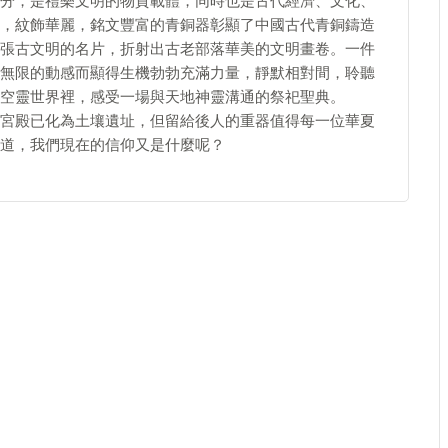
分，是禮樂文明的物質載體，同時也是古代經濟、文化、
，紋飾華麗，銘文豐富的青銅器彰顯了中國古代青銅鑄造
張古文明的名片，折射出古老部落華美的文明畫卷。一件
無限的動感而顯得生機勃勃充滿力量，靜默相對間，聆聽
空靈世界裡，感受一場與天地神靈溝通的祭祀聖典。
宮殿已化為土壤遺址，但留給後人的重器值得每一位華夏
道，我們現在的信仰又是什麼呢？