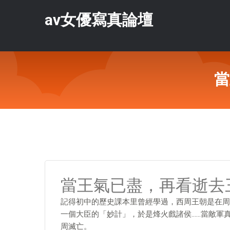
av女優寫真論壇
當
當王氣已盡，再看逝去
記得初中的歷史課本里曾經學過，西周王朝是在周
一個大臣的「妙計」，於是烽火戲諸侯……當敵軍
周滅亡。