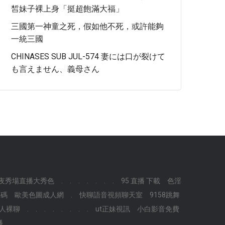
皙妹子裸上身「挺超飽滿大福」
三國第一神童之死，假如他不死，或許能夠
一統三國
CHINASES SUB JUL-574 妻には口が裂けて
も言えません、義母さん
夜秀場直播大秀色
.
.
.
.
.
.
.
95 直播 下載
色淫
號碼
歐美色圖成人網
.
快聊語音視頻聊天室
9158跳舞
人裸聊
.
.
.
.
.
.
.
.
ut正妹視訊
小白影音免費
播
.