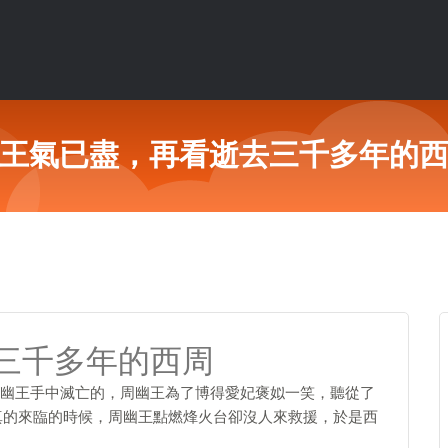
王氣已盡，再看逝去三千多年的
三千多年的西周
幽王手中滅亡的，周幽王為了博得愛妃褒姒一笑，聽從了
真的來臨的時候，周幽王點燃烽火台卻沒人來救援，於是西