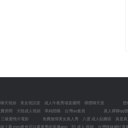
友聊天視頻
美女視訊室
成人午夜秀場直播間
祼體聊天室
.
.
.
戀
免費房間
大陸成人視頻
單純陪睡
台灣uu會員
.
.
.
真人裸聊qq
三級愛情片電影
.
.
免費激情美女真人秀
八度 成人貼圖區
真是真
線上看,mm夜色可以看黃秀的直播app
91 成人 視頻
台灣辣妹網紅直