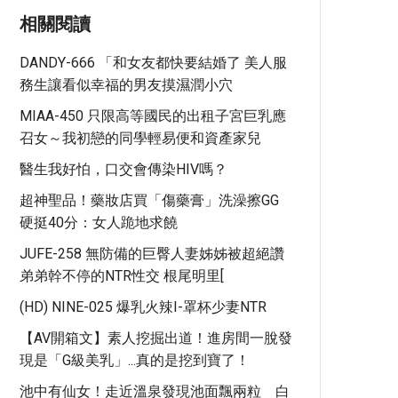
相關閱讀
DANDY-666 「和女友都快要結婚了 美人服
務生讓看似幸福的男友摸濕潤小穴
MIAA-450 只限高等國民的出租子宮巨乳應
召女～我初戀的同學輕易便和資產家兒
醫生我好怕，口交會傳染HIV嗎？
超神聖品！藥妝店買「傷藥膏」洗澡擦GG
硬挺40分：女人跪地求饒
JUFE-258 無防備的巨臀人妻姊姊被超絕讚
弟弟幹不停的NTR性交 根尾明里[
(HD) NINE-025 爆乳火辣I-罩杯少妻NTR
【AV開箱文】素人挖掘出道！進房間一脫發
現是「G級美乳」...真的是挖到寶了！
池中有仙女！走近溫泉發現池面飄兩粒 白