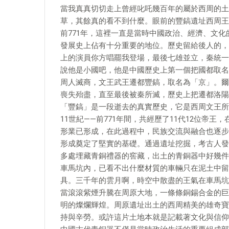
當我真真切切走上曾經叱吒幾百年的屬於西周的土
草，其餘真的看不到什麼。眼前的豐鎬遺址西周王
前771年，這裡一直是當時中國政治、經濟、文
發展史上佔有十分重要的地位。歷史留給後人的，
上的演員你方唱罷我登場，最後七雄並立，秦統一
說他是小國吧，他是中國歷史上第一個把國都取名
周人滅商，文王武王遷都豐鎬，取名為「京」。爾
喪失殆盡，直至最後被秦所滅，歷史上把遷都洛陽
「豐鎬」是一段逝去的真實歷史，它是西周文王所
11世紀——前771年間，共經歷了11代12位帝
形業已形成，在此過程中，民族交流與融合也逐步
形成奠定了堅實的基礎。通過遺址挖掘，考古人發
多處埋藏青銅禮器的窖藏，出土的青銅器中好幾件
車馬坑內，已看不出什麼材質的車輛只在泥土中留
具。三千年的雲月啊，時空中散盡的王氣在車馬坑
當滾滾紫煙升騰在周原大地，一條條銅錫合金的巨
明的燦爛輝煌。周原遺址出土的西周精美的雄奇寶
持與辛勞。或許這片土地本就是記載著文化與信仰