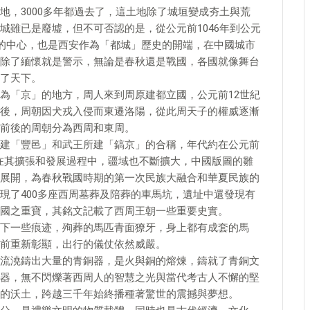
地，3000多年都過去了，這土地除了城垣變成夯土與荒
城雖已是廢墟，但不可否認的是，從公元前1046年到公元
化的中心，也是西安作為「都城」歷史的開端，在中國城市
除了緬懷就是警示，無論是春秋還是戰國，各國就像舞台
了天下。
為「京」的地方，周人來到周原建都立國，公元前12世紀
後，周朝因犬戎入侵而東遷洛陽，從此周天子的權威逐漸
前後的周朝分為西周和東周。
建「豐邑」和武王所建「鎬京」的合稱，年代約在公元前
王，在其擴張和發展過程中，疆域也不斷擴大，中國版圖的雛
展開，為春秋戰國時期的第一次民族大融合和華夏民族的
現了400多座西周墓葬及陪葬的車馬坑，遺址中還發現有
國之重寶，其銘文記載了西周王朝一些重要史實。
下一些痕迹，殉葬的馬匹青面獠牙，身上都有成套的馬
前重新彰顯，出行的儀仗依然威嚴。
流澆鑄出大量的青銅器，是火與銅的熔煉，鑄就了青銅文
器，無不閃爍著西周人的智慧之光與當代考古人不懈的堅
的沃土，跨越三千年始終播種著驚世的震撼與夢想。