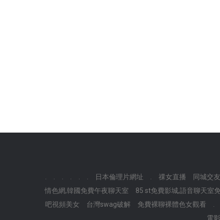
.
.
.
.
.
.
日本倫理片網址
.
祼女直播
同城交
情色網,韓國免費午夜聊天室
85 st免費影城,語音聊天室
吧視頻美女
台灣swag破解
免費裸聊裸體色女觀看
.
電影